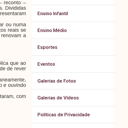
– reconto –
s. Divididas
presentaram
Ensino Infantil
tar ou numa
tos reais se
Ensino Médio
e renovam a
Esportes
lica que ao
Eventos
ade de rever
ltaneamente,
Galerias de Fotos
o e ouvindo
ntaram, com
Galerias de Vídeos
Políticas de Privacidade