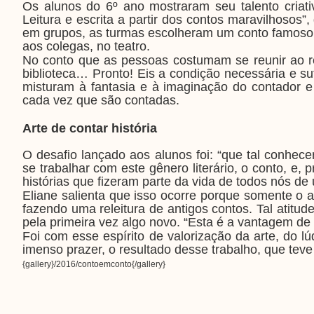
Os alunos do 6º ano mostraram seu talento criati
Leitura e escrita a partir dos contos maravilhosos”
em grupos, as turmas escolheram um conto famoso,
aos colegas, no teatro.
No conto que as pessoas costumam se reunir ao r
biblioteca… Pronto! Eis a condição necessária e su
misturam à fantasia e à imaginação do contador e
cada vez que são contadas.
Arte de contar história
O desafio lançado aos alunos foi: “que tal conhec
se trabalhar com este gênero literário, o conto, e
histórias que fizeram parte da vida de todos nós de
Eliane salienta que isso ocorre porque somente o a
fazendo uma releitura de antigos contos. Tal atit
pela primeira vez algo novo. “Esta é a vantagem de 
Foi com esse espírito de valorização da arte, do l
imenso prazer, o resultado desse trabalho, que teve 
{gallery}/2016/contoemconto{/gallery}