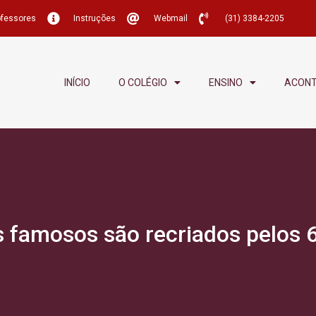
ofessores
Instruções
Webmail
(31) 3384-2205
INÍCIO
O COLÉGIO
ENSINO
ACON
 famosos são recriados pelos 