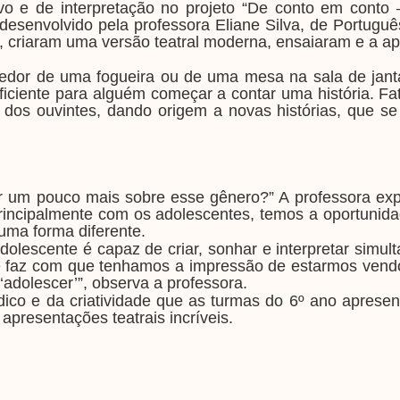
vo e de interpretação no projeto “De conto em conto 
, desenvolvido pela professora Eliane Silva, de Portuguê
 criaram uma versão teatral moderna, ensaiaram e a a
edor de uma fogueira ou de uma mesa na sala de jan
ficiente para alguém começar a contar uma história. Fa
 dos ouvintes, dando origem a novas histórias, que s
er um pouco mais sobre esse gênero?” A professora exp
, principalmente com os adolescentes, temos a oportunid
 uma forma diferente.
dolescente é capaz de criar, sonhar e interpretar simu
ude faz com que tenhamos a impressão de estarmos vend
‘adolescer’”, observa a professora.
údico e da criatividade que as turmas do 6º ano aprese
apresentações teatrais incríveis.