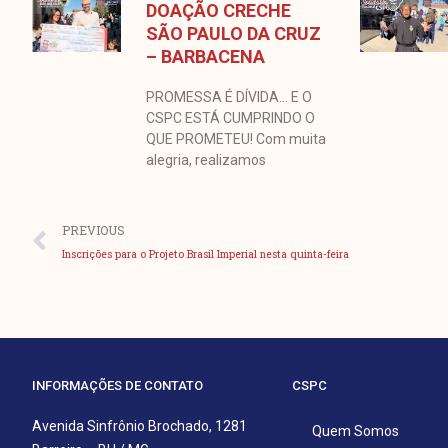
DOAÇÃO CRECHE
SÃO PAULO DA CRUZ
– BARBACENA
PROMESSA É DÍVIDA… E O
CSPC ESTÁ CUMPRINDO O
QUE PROMETEU! Com muita
alegria, realizamos
Anterior
PREVIOUS
Inscrições para o Projeto Brasil Imperial nesta quinta-feira
INFORMAÇÕES DE CONTATO
CSPC
Avenida Sinfrônio Brochado, 1281
Quem Somos