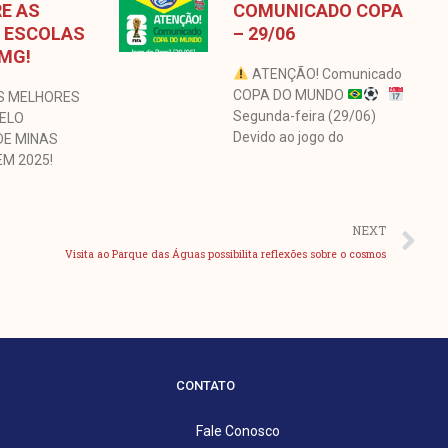
E AS
COMUNICADO COPA
 ESCOLAS
– 29/06
 MG!
ATENÇÃO! Comunicado
COPA DO MUNDO
S MELHORES
Segunda-feira (29/06)
BELO
Devido ao jogo do
DE MINAS
EM 2025!
Pr
NEXT
Visita ao Parque das Águas possibilita reflexões sobre o cosmos
CONTATO
Fale Conosco