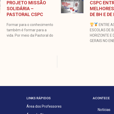
PROJETO MISSÃO
CSPC ENTR
SOLIDÁRIA –
MELHORES
PASTORAL CSPC
DE BH E DE
Formar para o conhecimento
ENTRE A
também é formar para a
ESCOLAS DE 
vida. Por meio da Pastoral do
HORIZONTE E 
GERAIS NO EN
LINKS RÁPIDOS
ACONTECE
Área dos Professores
Notícias