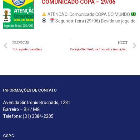
COMUNICADO COPA – 29/06
ATENÇÃO! Comunicado COPA DO MUNDO
Segunda-feira (29/06) Devido ao jogo do
Anterior
PREVIOUS
NEXT
Entrega de medalhas
Colégio São Paulo da Cruz abre inscrições para seleção de novos alunos
INFORMAÇÕES DE CONTATO
Avenida Sinfrônio Brochado, 1281
Barreiro – BH / MG
Telefone: (31) 3384-2205
CSPC