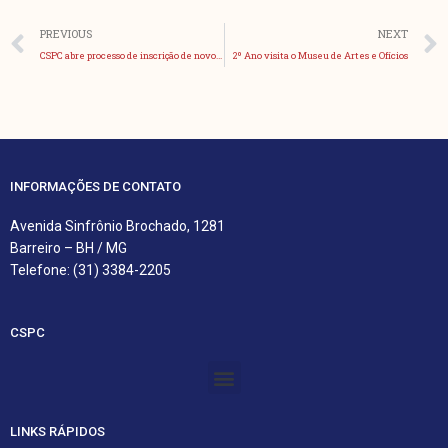
Anterior
PREVIOUS
NEXT
CSPC abre processo de inscrição de novos alunos pela Internet
2º Ano visita o Museu de Artes e Ofícios
INFORMAÇÕES DE CONTATO
Avenida Sinfrônio Brochado, 1281
Barreiro – BH / MG
Telefone: (31) 3384-2205
CSPC
Menu
LINKS RÁPIDOS