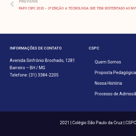
Anterior
PREVIOUS
PAPO CSPC 2023 – 2ª EDIÇÃO: A TECNOLOGIA QUE TEM SUSTENTADO AS N
INFORMAÇÕES DE CONTATO
CSPC
Avenida Sinfrônio Brochado, 1281
Quem Somos
Barreiro – BH / MG
Proposta Pedagógica
Telefone: (31) 3384-2205
Nossa História
Processo de Admiss
2021 | Colégio São Paulo da Cruz | CS