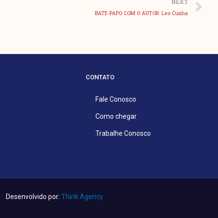
Pr
NEXT
BATE-PAPO COM O AUTOR: Leo Cunha
CONTATO
Fale Conosco
Como chegar
Trabalhe Conosco
Desenvolvido por:
Think Agency