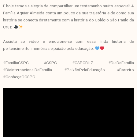
E hoje temos a alegria de compartilhar um testemunho muito especial! A
Família Aguiar Almeida conta um pouco da sua trajetória e de como sua
história se conecta diretamente com a história do Colégio São Paulo da
Cruz.
Assista ao vídeo e emocione-se com essa linda história de
pertencimento, memórias e paixão pela educação.
#FamíliaCSPC #CSPC #CSPCBHZ #DiaDaFamília
#DiaInternacionalDaFamília #PaixãoPelaEducação #Barreiro
#ConheçaOCSPC