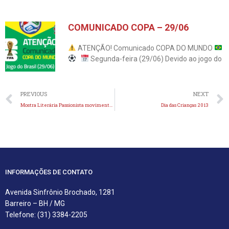
COMUNICADO COPA – 29/06
ATENÇÃO! Comunicado COPA DO MUNDO
Segunda-feira (29/06) Devido ao jogo do
Anterior
PREVIOUS
NEXT
Mostra Literária Passionista movimenta comunidade escolar
Dia das Crianças 2013
INFORMAÇÕES DE CONTATO
Avenida Sinfrônio Brochado, 1281
Barreiro – BH / MG
Telefone: (31) 3384-2205