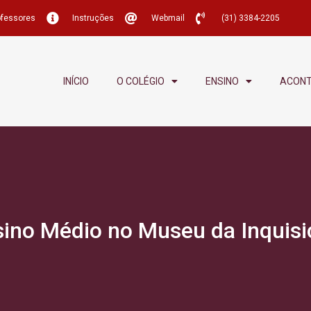
ofessores
Instruções
Webmail
(31) 3384-2205
INÍCIO
O COLÉGIO
ENSINO
ACON
sino Médio no Museu da Inquisi