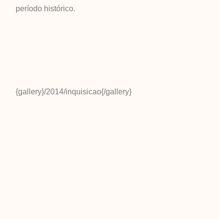
período histórico.
{gallery}/2014/inquisicao{/gallery}