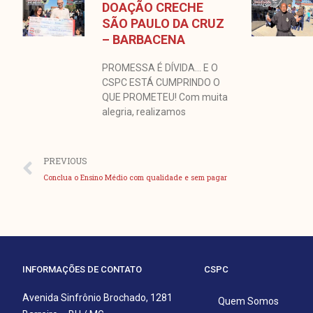
DOAÇÃO CRECHE
SÃO PAULO DA CRUZ
– BARBACENA
PROMESSA É DÍVIDA… E O
CSPC ESTÁ CUMPRINDO O
QUE PROMETEU! Com muita
alegria, realizamos
Anterior
PREVIOUS
Conclua o Ensino Médio com qualidade e sem pagar
INFORMAÇÕES DE CONTATO
CSPC
Avenida Sinfrônio Brochado, 1281
Quem Somos