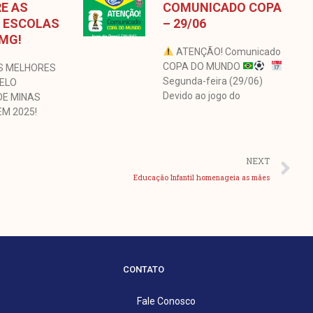
E AS
COMUNICADO COPA
 ESCOLAS
– 29/06
 MG!
ATENÇÃO! Comunicado
COPA DO MUNDO
S MELHORES
Segunda-feira (29/06)
BELO
Devido ao jogo do
DE MINAS
EM 2025!
Pr
NEXT
Educação Infantil homenageia as mães
CONTATO
Fale Conosco