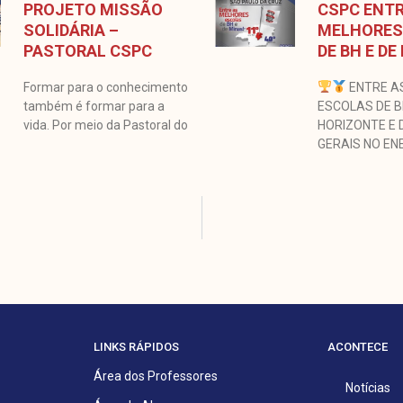
PROJETO MISSÃO
CSPC ENTR
SOLIDÁRIA –
MELHORES
PASTORAL CSPC
DE BH E DE
Formar para o conhecimento
ENTRE A
também é formar para a
ESCOLAS DE 
vida. Por meio da Pastoral do
HORIZONTE E 
GERAIS NO EN
LINKS RÁPIDOS
ACONTECE
Área dos Professores
Notícias