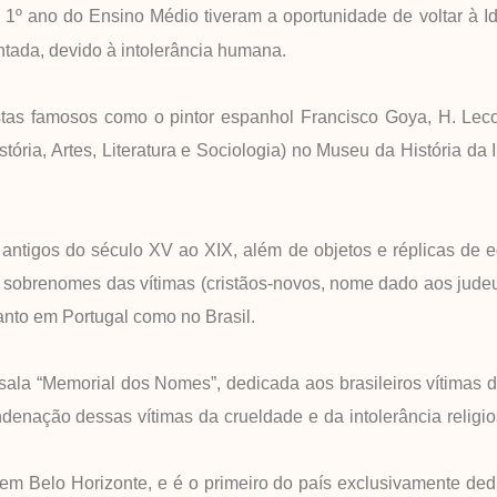
 1º ano do Ensino Médio tiveram a oportunidade de voltar à 
ntada, devido à intolerância humana.
istas famosos como o pintor espanhol Francisco Goya, H. Leco
stória, Artes, Literatura e Sociologia) no Museu da História da 
 antigos do século XV ao XIX, além de objetos e réplicas de
r sobrenomes das vítimas (cristãos-novos, nome dado aos jude
tanto em Portugal como no Brasil.
“Memorial dos Nomes”, dedicada aos brasileiros vítimas da
nação dessas vítimas da crueldade e da intolerância religi
Belo Horizonte, e é o primeiro do país exclusivamente ded