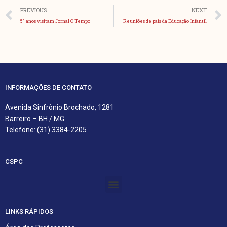
Anterior
PREVIOUS
NEXT
5º anos visitam Jornal O Tempo
Reuniões de pais da Educação Infantil
INFORMAÇÕES DE CONTATO
Avenida Sinfrônio Brochado, 1281
Barreiro – BH / MG
Telefone: (31) 3384-2205
CSPC
Menu
LINKS RÁPIDOS