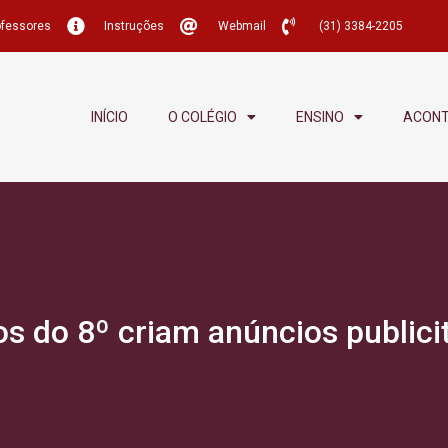
ofessores
Instruções
Webmail
(31) 3384-2205
INÍCIO
O COLÉGIO
ENSINO
ACON
s do 8º criam anúncios publici