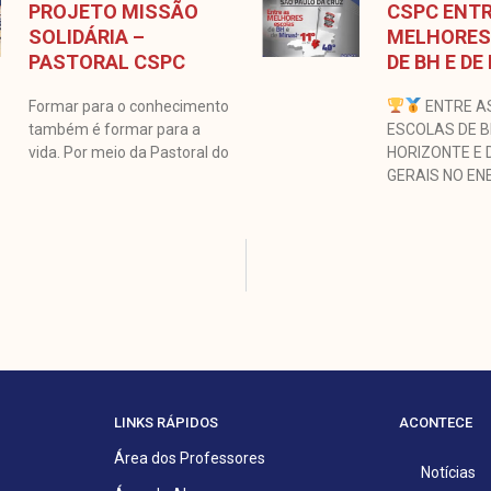
PROJETO MISSÃO
CSPC ENTR
SOLIDÁRIA –
MELHORES
PASTORAL CSPC
DE BH E DE
Formar para o conhecimento
ENTRE A
também é formar para a
ESCOLAS DE 
vida. Por meio da Pastoral do
HORIZONTE E 
GERAIS NO EN
LINKS RÁPIDOS
ACONTECE
Área dos Professores
Notícias