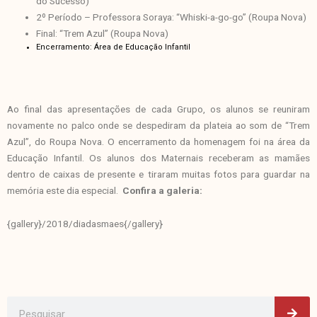
do Sucesso)
2º Período – Professora Soraya: “Whiski-a-go-go” (Roupa Nova)
Final: “Trem Azul” (Roupa Nova)
Encerramento: Área de Educação Infantil
Ao final das apresentações de cada Grupo, os alunos se reuniram
novamente no palco onde se despediram da plateia ao som de “Trem
Azul”, do Roupa Nova. O encerramento da homenagem foi na área da
Educação Infantil. Os alunos dos Maternais receberam as mamães
dentro de caixas de presente e tiraram muitas fotos para guardar na
memória este dia especial.
Confira a galeria:
{gallery}/2018/diadasmaes{/gallery}
Pes
Pesquisar