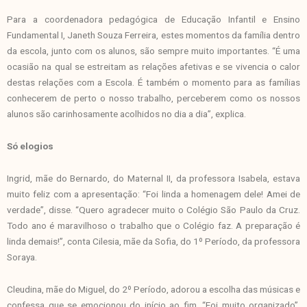
Para a coordenadora pedagógica de Educação Infantil e Ensino
Fundamental I, Janeth Souza Ferreira, estes momentos da família dentro
da escola, junto com os alunos, são sempre muito importantes. “É uma
ocasião na qual se estreitam as relações afetivas e se vivencia o calor
destas relações com a Escola. É também o momento para as famílias
conhecerem de perto o nosso trabalho, perceberem como os nossos
alunos são carinhosamente acolhidos no dia a dia”, explica.
Só elogios
Ingrid, mãe do Bernardo, do Maternal II, da professora Isabela, estava
muito feliz com a apresentação: “Foi linda a homenagem dele! Amei de
verdade”, disse. “Quero agradecer muito o Colégio São Paulo da Cruz.
Todo ano é maravilhoso o trabalho que o Colégio faz. A preparação é
linda demais!”, conta Cilesia, mãe da Sofia, do 1º Período, da professora
Soraya.
Cleudina, mãe do Miguel, do 2º Período, adorou a escolha das músicas e
confessa que se emocionou do início ao fim. “Foi muito organizado”,