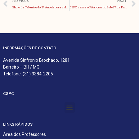
Anterior
PREVIOUS
NEXT
Show de Talentos do 2º Ano deixa a vida ainda mais bela
CSPC vence o Pitágoras no Sub-17 de Futsal Masculino
INFORMAÇÕES DE CONTATO
Avenida Sinfrônio Brochado, 1281
Barreiro – BH / MG
Telefone: (31) 3384-2205
CSPC
Menu
LINKS RÁPIDOS
Área dos Professores