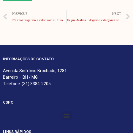
Anterior
PREVIOUS
NEXT
7ºs anos resgatam e valorizam cultura africana – Abayomi
Xeque-Mática – Jogando videogame com a família e aprendendo matemática
INFORMAÇÕES DE CONTATO
Avenida Sinfrônio Brochado, 1281
Barreiro – BH / MG
Telefone: (31) 3384-2205
CSPC
Menu
LINKS RÁPIDOS