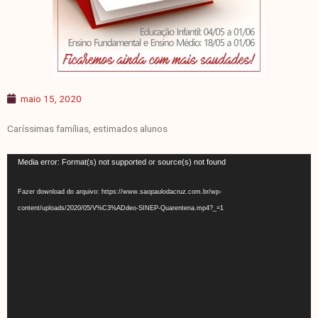
maio 15, 2020
Caríssimas famílias, estimados alunos
Tocador
Media error: Format(s) not supported or source(s) not found
de
vídeo
Fazer download do arquivo: https://www.saopaulodacruz.com.br/wp-
content/uploads/2020/05/V%C3%ADdeo-SINEP-Quarentena.mp4?_=1