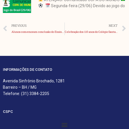
Segunda-feira (29/06) Devido ao jogo do
Anterior
PREVIOUS
NEXT
Alunos comemoram conclusão do Ensino Médio em pousada
Celebração dos 110 anos do Colégio Santa Maria
INFORMAÇÕES DE CONTATO
Avenida Sinfrônio Brochado, 1281
Barreiro – BH / MG
Telefone: (31) 3384-2205
CSPC
Menu