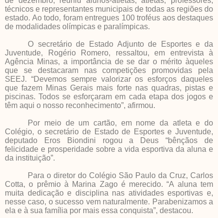
de dezembro, reuniu alunos-atletas, atletas, professores,
técnicos e representantes municipais de todas as regiões do
estado. Ao todo, foram entregues 100 troféus aos destaques
de modalidades olímpicas e paralímpicas.
O secretário de Estado Adjunto de Esportes e da
Juventude, Rogério Romero, ressaltou, em entrevista à
Agência Minas, a importância de se dar o mérito àqueles
que se destacaram nas competições promovidas pela
SEEJ. “Devemos sempre valorizar os esforços daqueles
que fazem Minas Gerais mais forte nas quadras, pistas e
piscinas. Todos se esforçaram em cada etapa dos jogos e
têm aqui o nosso reconhecimento”, afirmou.
Por meio de um cartão, em nome da atleta e do
Colégio, o secretário de Estado de Esportes e Juventude,
deputado Eros Biondini rogou a Deus “bênçãos de
felicidade e prosperidade sobre a vida esportiva da aluna e
da instituição”.
Para o diretor do Colégio São Paulo da Cruz, Carlos
Cotta, o prêmio à Marina Zago é merecido. “A aluna tem
muita dedicação e disciplina nas atividades esportivas e,
nesse caso, o sucesso vem naturalmente. Parabenizamos a
ela e à sua família por mais essa conquista”, destacou.