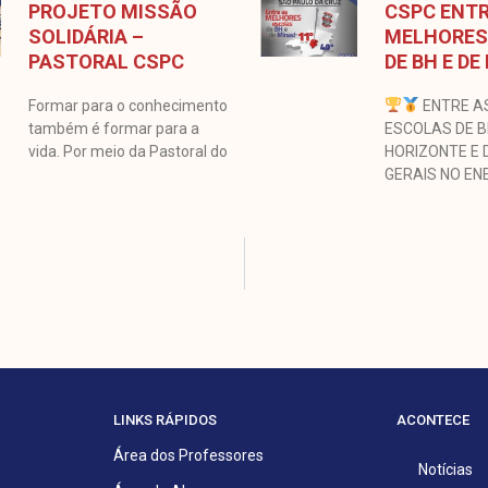
PROJETO MISSÃO
CSPC ENTR
SOLIDÁRIA –
MELHORES
PASTORAL CSPC
DE BH E DE
Formar para o conhecimento
ENTRE A
também é formar para a
ESCOLAS DE 
vida. Por meio da Pastoral do
HORIZONTE E 
GERAIS NO EN
LINKS RÁPIDOS
ACONTECE
Área dos Professores
Notícias