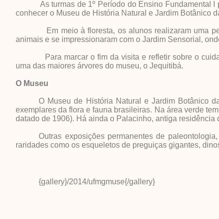
As turmas de 1º Período do Ensino Fundamental I parti
conhecer o Museu de História Natural e Jardim Botânico 
Em meio à floresta, os alunos realizaram uma pesqu
animais e se impressionaram com o Jardim Sensorial, onde
Para marcar o fim da visita e refletir sobre o cuidad
uma das maiores árvores do museu, o Jequitibá.
O Museu
O Museu de História Natural e Jardim Botânico 
exemplares da flora e fauna brasileiras. Na área verde tem 
datado de 1906). Há ainda o Palacinho, antiga residência
Outras exposições permanentes de paleontologia,
raridades como os esqueletos de preguiças gigantes, dinos
{gallery}/2014/ufmgmuse{/gallery}