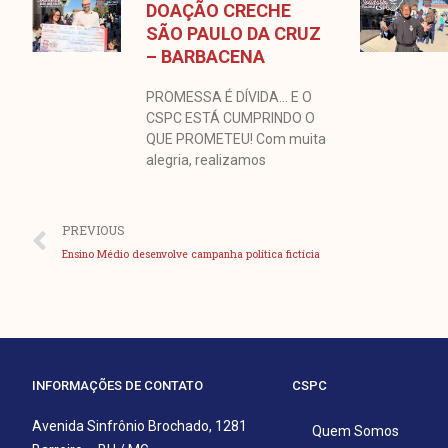
DOAÇÃO CRECHE
SÃO PAULO DA CRUZ
– BARBACENA
PROMESSA É DÍVIDA… E O
CSPC ESTÁ CUMPRINDO O
QUE PROMETEU! Com muita
alegria, realizamos
Anterior
PREVIOUS
Ensino Médio desenvolve campanha política fictícia
INFORMAÇÕES DE CONTATO
CSPC
Avenida Sinfrônio Brochado, 1281
Quem Somos