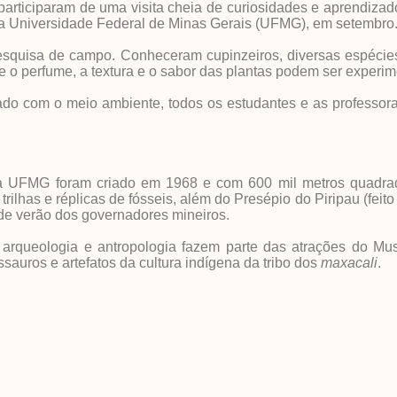
ciparam de uma visita cheia de curiosidades e aprendizado
da Universidade Federal de Minas Gerais (UFMG), em setembro
isa de campo. Conheceram cupinzeiros, diversas espécies
 o perfume, a textura e o sabor das plantas podem ser experi
o com o meio ambiente, todos os estudantes e as professor
da UFMG foram criado em 1968 e com 600 mil metros quadra
trilhas e réplicas de fósseis, além do Presépio do Piripau (feit
 de verão dos governadores mineiros.
 arqueologia e antropologia fazem parte das atrações do Mu
sauros e artefatos da cultura indígena da tribo dos
maxacali
.