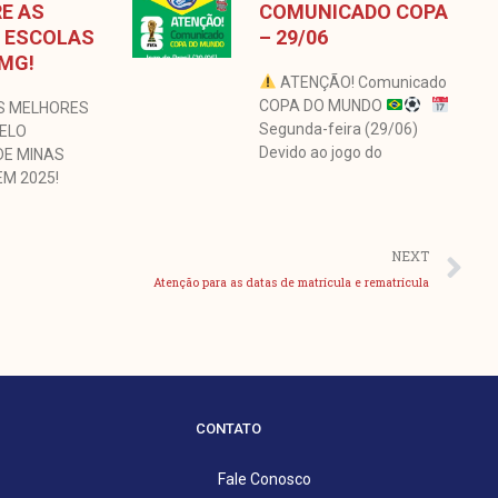
E AS
COMUNICADO COPA
 ESCOLAS
– 29/06
 MG!
ATENÇÃO! Comunicado
COPA DO MUNDO
S MELHORES
Segunda-feira (29/06)
BELO
Devido ao jogo do
DE MINAS
EM 2025!
Pr
NEXT
Atenção para as datas de matrícula e rematrícula
CONTATO
Fale Conosco