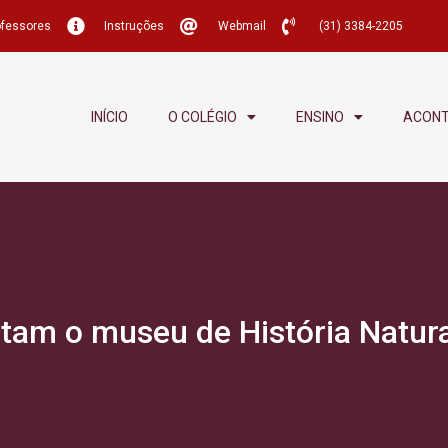
ofessores
Instruções
Webmail
(31) 3384-2205
INÍCIO
O COLÉGIO
ENSINO
ACON
itam o museu de História Natu