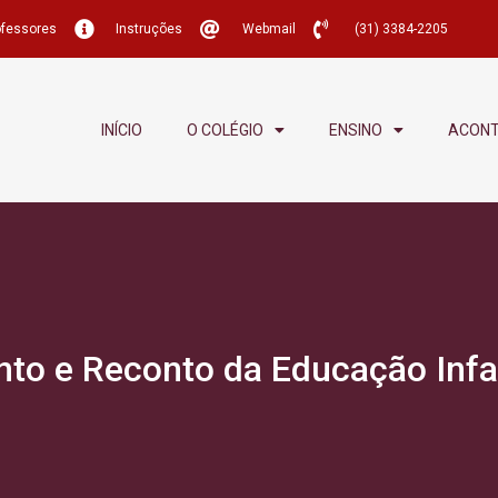
ofessores
Instruções
Webmail
(31) 3384-2205
INÍCIO
O COLÉGIO
ENSINO
ACON
to e Reconto da Educação Infa