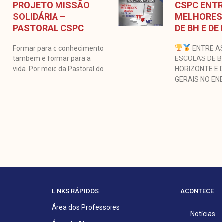
PROJETO MISSÃO
CSPC ENTR
SOLIDÁRIA –
MELHORES
PASTORAL CSPC
DE BH E DE
Formar para o conhecimento
ENTRE A
também é formar para a
ESCOLAS DE 
vida. Por meio da Pastoral do
HORIZONTE E 
GERAIS NO EN
LINKS RÁPIDOS
ACONTECE
Área dos Professores
Notícias