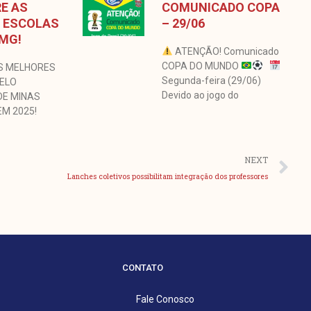
E AS
COMUNICADO COPA
 ESCOLAS
– 29/06
 MG!
ATENÇÃO! Comunicado
COPA DO MUNDO
S MELHORES
Segunda-feira (29/06)
BELO
Devido ao jogo do
DE MINAS
EM 2025!
Pr
NEXT
Lanches coletivos possibilitam integração dos professores
CONTATO
Fale Conosco