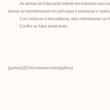
As turmas da Educação Infantil encontraram uma manei
alunos se transformaram em príncipes e princesas e reali
Com músicas e brincadeiras, eles relembraram as histó
Confira as fotos desta festa:
{gallery}/2014/contoereconto{/gallery}