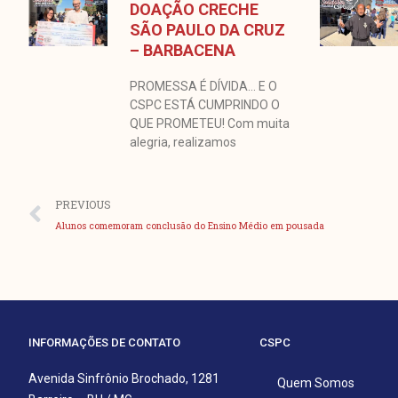
DOAÇÃO CRECHE
SÃO PAULO DA CRUZ
– BARBACENA
PROMESSA É DÍVIDA… E O
CSPC ESTÁ CUMPRINDO O
QUE PROMETEU! Com muita
alegria, realizamos
Anterior
PREVIOUS
Alunos comemoram conclusão do Ensino Médio em pousada
INFORMAÇÕES DE CONTATO
CSPC
Avenida Sinfrônio Brochado, 1281
Quem Somos