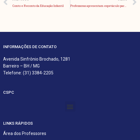
Conto e Reconto da Educação Infantil
Professoras apresentam espetáculo para alunos da Educação Infantil
INFORMAÇÕES DE CONTATO
Avenida Sinfrônio Brochado, 1281
Barreiro – BH / MG
Telefone: (31) 3384-2205
CSPC
Menu
LINKS RÁPIDOS
Área dos Professores