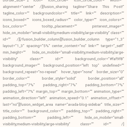
alignment=”center” /][fusion_sharing tagline=”Share This Post!”
tagline_color=”” backgroundcolor=”” title=”” link=”” description=””
icons_boxed=”” icons_boxed_radius=”” color_type=”” icon_colors=””
box_colors=”” tooltip_placement=”” pinterest_image=””
hide_on_mobile=”small-visibility,medium-visibility,large-visibility” class=””
id=”” /][/fusion_builder_column][fusion_builder_column type=”1_3″
layout=”1_3″ spacing=”5%” center_content=”no” link=”” target=”_self”
min_height=”” hide_on_mobile=”small-visibility,medium-visibility,large-
visibility” class=”” id=”” background_color=”#faf9f8″
background_image=”” background_position=”left top” undefined=””
background_repeat=”no-repeat” hover_type=”none” border_size=”0″
border_color=”” border_style=”solid” border_position=”all”
padding_top=”7%” padding_right=”7%” padding_bottom=”7%”
padding_left=”7%” margin_top=”” margin_bottom=”” animation_type=””
animation_direction=”left” animation_speed=”0.1″ animation_offset=””
last=”no”][fusion_widget_area name=”avada-blog-sidebar” title_size=””
title_color=”” background_color=”” padding_top=”” padding_right=””
padding_bottom=”” padding_left=”” hide_on_mobile=”small-
visibility,medium-visibility,large-visibility” class=”” id=”” /]