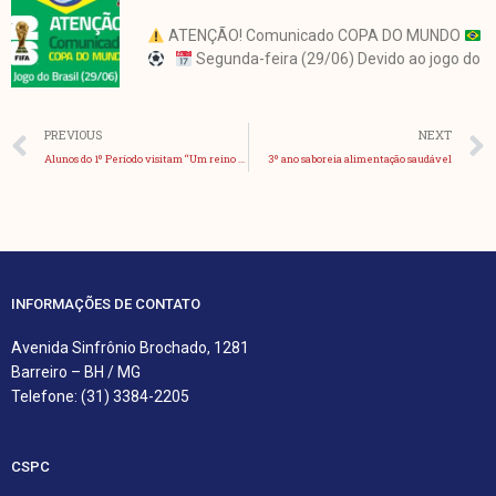
ATENÇÃO! Comunicado COPA DO MUNDO
Segunda-feira (29/06) Devido ao jogo do
Anterior
PREVIOUS
NEXT
Alunos do 1º Período visitam “Um reino quase esquecido”
3º ano saboreia alimentação saudável
INFORMAÇÕES DE CONTATO
Avenida Sinfrônio Brochado, 1281
Barreiro – BH / MG
Telefone: (31) 3384-2205
CSPC