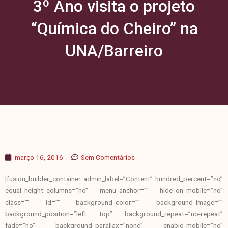
3º Ano visita o projeto
“Química do Cheiro” na
UNA/Barreiro
março 16, 2016
Sem Comentários
[fusion_builder_container admin_label=”Content” hundred_percent=”no”
equal_height_columns=”no” menu_anchor=”” hide_on_mobile=”no”
class=”” id=”” background_color=”” background_image=””
background_position=”left top” background_repeat=”no-repeat”
fade=”no” background_parallax=”none” enable_mobile=”no”