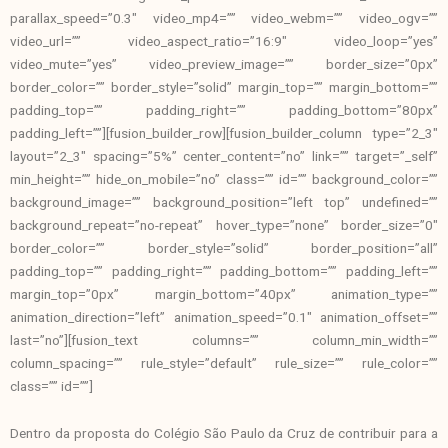
parallax_speed=”0.3″ video_mp4=”” video_webm=”” video_ogv=””
video_url=”” video_aspect_ratio=”16:9″ video_loop=”yes”
video_mute=”yes” video_preview_image=”” border_size=”0px”
border_color=”” border_style=”solid” margin_top=”” margin_bottom=””
padding_top=”” padding_right=”” padding_bottom=”80px”
padding_left=””][fusion_builder_row][fusion_builder_column type=”2_3″
layout=”2_3″ spacing=”5%” center_content=”no” link=”” target=”_self”
min_height=”” hide_on_mobile=”no” class=”” id=”” background_color=””
background_image=”” background_position=”left top” undefined=””
background_repeat=”no-repeat” hover_type=”none” border_size=”0″
border_color=”” border_style=”solid” border_position=”all”
padding_top=”” padding_right=”” padding_bottom=”” padding_left=””
margin_top=”0px” margin_bottom=”40px” animation_type=””
animation_direction=”left” animation_speed=”0.1″ animation_offset=””
last=”no”][fusion_text columns=”” column_min_width=””
column_spacing=”” rule_style=”default” rule_size=”” rule_color=””
class=”” id=””]
Dentro da proposta do Colégio São Paulo da Cruz de contribuir para a