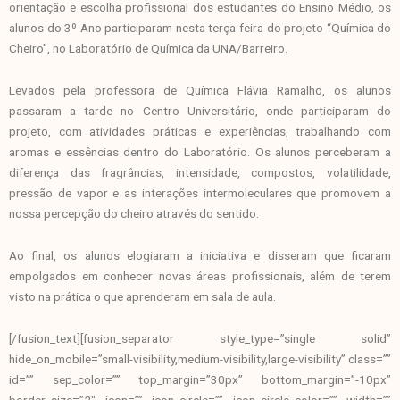
orientação e escolha profissional dos estudantes do Ensino Médio, os
alunos do 3º Ano participaram nesta terça-feira do projeto “Química do
Cheiro”, no Laboratório de Química da UNA/Barreiro.
Levados pela professora de Química Flávia Ramalho, os alunos
passaram a tarde no Centro Universitário, onde participaram do
projeto, com atividades práticas e experiências, trabalhando com
aromas e essências dentro do Laboratório. Os alunos perceberam a
diferença das fragrâncias, intensidade, compostos, volatilidade,
pressão de vapor e as interações intermoleculares que promovem a
nossa percepção do cheiro através do sentido.
Ao final, os alunos elogiaram a iniciativa e disseram que ficaram
empolgados em conhecer novas áreas profissionais, além de terem
visto na prática o que aprenderam em sala de aula.
[/fusion_text][fusion_separator style_type=”single solid”
hide_on_mobile=”small-visibility,medium-visibility,large-visibility” class=””
id=”” sep_color=”” top_margin=”30px” bottom_margin=”-10px”
border_size=”2″ icon=”” icon_circle=”” icon_circle_color=”” width=””